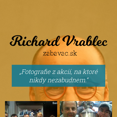
Fotografie z akcií, na ktoré
nikdy nezabudnem.