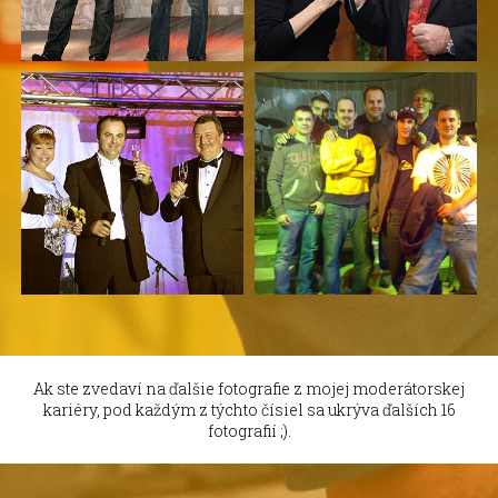
Ak ste zvedaví na ďalšie fotografie z mojej moderátorskej
kariéry, pod každým z týchto čísiel sa ukrýva ďalších 16
fotografií ;).