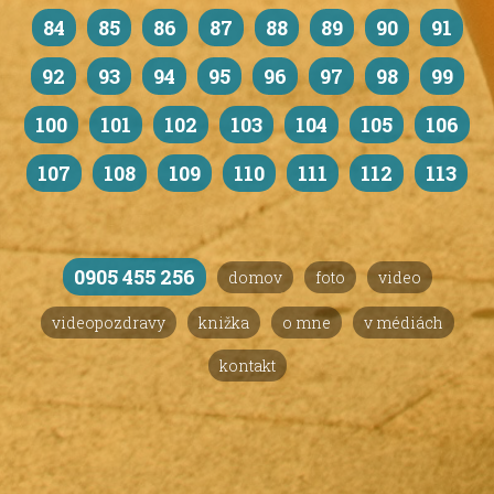
84
85
86
87
88
89
90
91
92
93
94
95
96
97
98
99
100
101
102
103
104
105
106
107
108
109
110
111
112
113
0905 455 256
domov
foto
video
videopozdravy
knižka
o mne
v médiách
kontakt