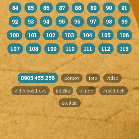
84
85
86
87
88
89
90
91
92
93
94
95
96
97
98
99
100
101
102
103
104
105
106
107
108
109
110
111
112
113
0905 455 256
domov
foto
video
videopozdravy
knižka
o mne
v médiách
kontakt