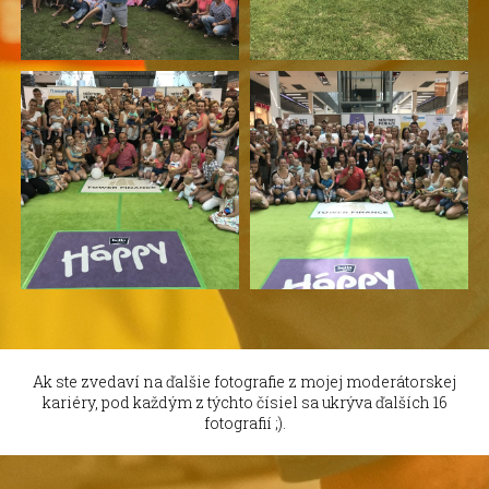
Ak ste zvedaví na ďalšie fotografie z mojej moderátorskej
kariéry, pod každým z týchto čísiel sa ukrýva ďalších 16
fotografií ;).