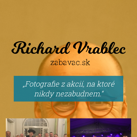
Fotografie z akcií, na ktoré
nikdy nezabudnem.