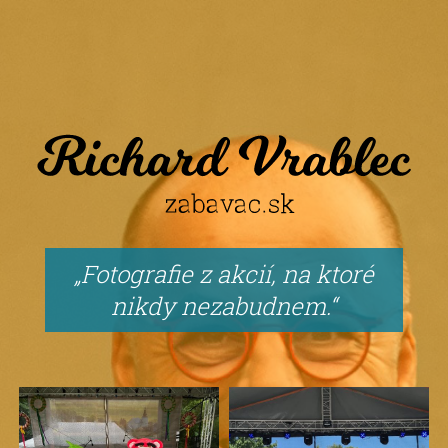
Fotografie z akcií, na ktoré
nikdy nezabudnem.