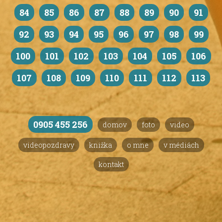
84
85
86
87
88
89
90
91
92
93
94
95
96
97
98
99
100
101
102
103
104
105
106
107
108
109
110
111
112
113
0905 455 256
domov
foto
video
videopozdravy
knižka
o mne
v médiách
kontakt