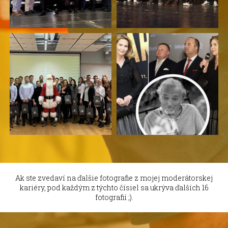
Ak ste zvedaví na ďalšie fotografie z mojej moderátorskej
kariéry, pod každým z týchto čísiel sa ukrýva ďalších 16
fotografií ;).