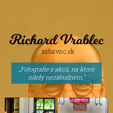
Fotografie z akcií, na ktoré
nikdy nezabudnem.