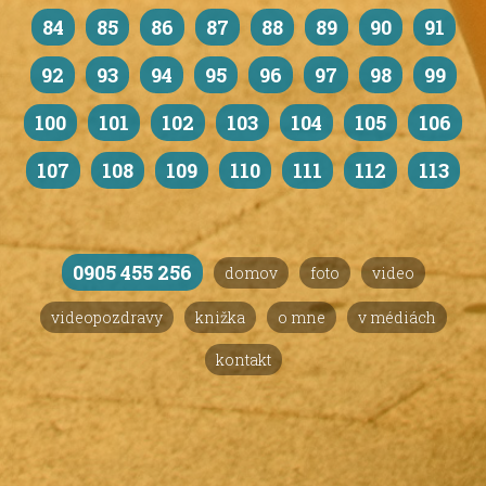
84
85
86
87
88
89
90
91
92
93
94
95
96
97
98
99
100
101
102
103
104
105
106
107
108
109
110
111
112
113
0905 455 256
domov
foto
video
videopozdravy
knižka
o mne
v médiách
kontakt