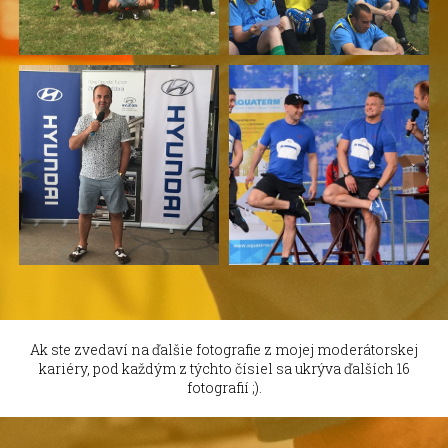
Ak ste zvedaví na ďalšie fotografie z mojej moderátorskej
kariéry, pod každým z týchto čísiel sa ukrýva ďalších 16
fotografií ;).