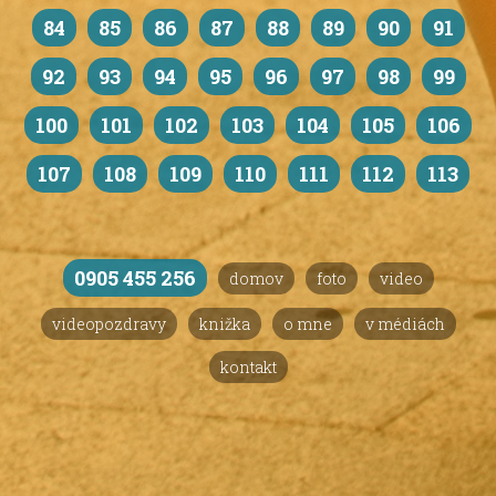
84
85
86
87
88
89
90
91
92
93
94
95
96
97
98
99
100
101
102
103
104
105
106
107
108
109
110
111
112
113
0905 455 256
domov
foto
video
videopozdravy
knižka
o mne
v médiách
kontakt