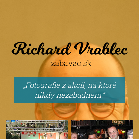
Fotografie z akcií, na ktoré
nikdy nezabudnem.