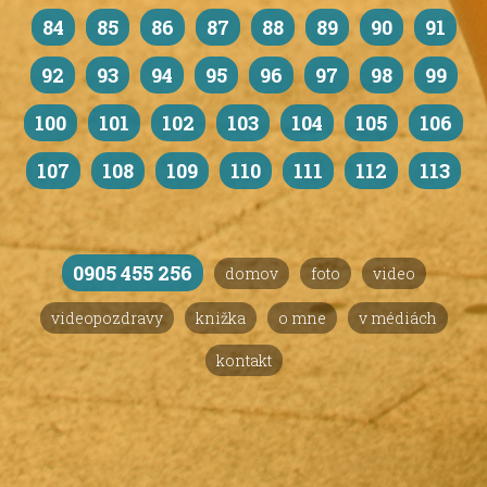
84
85
86
87
88
89
90
91
92
93
94
95
96
97
98
99
100
101
102
103
104
105
106
107
108
109
110
111
112
113
0905 455 256
domov
foto
video
videopozdravy
knižka
o mne
v médiách
kontakt