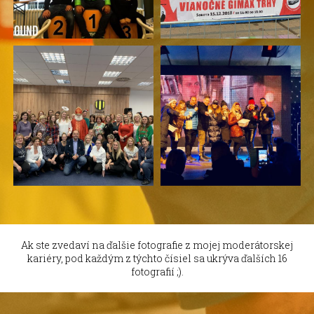
Ak ste zvedaví na ďalšie fotografie z mojej moderátorskej
kariéry, pod každým z týchto čísiel sa ukrýva ďalších 16
fotografií ;).