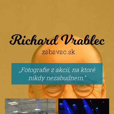
Fotografie z akcií, na ktoré
nikdy nezabudnem.