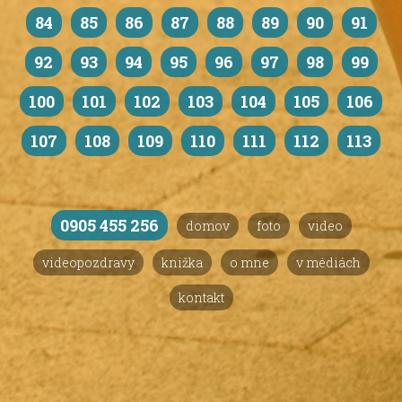
84
85
86
87
88
89
90
91
92
93
94
95
96
97
98
99
100
101
102
103
104
105
106
107
108
109
110
111
112
113
0905 455 256
domov
foto
video
videopozdravy
knižka
o mne
v médiách
kontakt