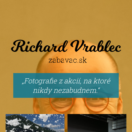
Fotografie z akcií, na ktoré
nikdy nezabudnem.