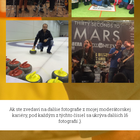
Ak ste zvedaví na ďalšie fotografie z mojej moderátorskej
kariéry, pod každým z týchto čísiel sa ukrýva ďalších 16
fotografií ;).