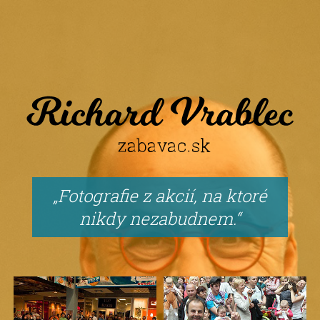
Fotografie z akcií, na ktoré
nikdy nezabudnem.