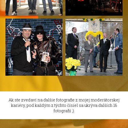
Ak ste zvedaví na ďalšie fotografie z mojej moderátorskej
kariéry, pod každým z týchto čísiel sa ukrýva ďalších 16
fotografií ;).