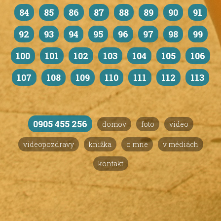
84
85
86
87
88
89
90
91
92
93
94
95
96
97
98
99
100
101
102
103
104
105
106
107
108
109
110
111
112
113
0905 455 256
domov
foto
video
videopozdravy
knižka
o mne
v médiách
kontakt